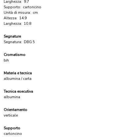
Larghezza:
9.7
Supporto:
cartoncino
Unità di misura:
cm
Altezza:
14.9
Larghezza:
10.8
Segnature
Segnatura:
DBG 5
Cromatismo
b/n
Materia e tecnica
albumina / carta
Tecnica esecutiva
albumina
Orientamento
verticale
Supporto
cartoncino