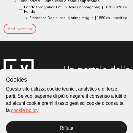
Fondi privati
| Complesso di fondi / Superfondo
Fondo fotografico Emilio Berra (Montagnola)
|
1870-1920 ca.
|
Fondo
Francesco Donini con la prima moglie
|
1880 ca.
| positivo
Apri Inventario
Cookies
Questo sito utilizza cookie tecnici, analytics e di terze
parti. Se vuoi saperne di più o negare il consenso a tutti o
ad alcuni cookie premi il tasto gestisci cookie o consulta
Città di Lugano
la
cookie policy
Cultura
Rifiuta
Piazza Carlo Cattaneo 1