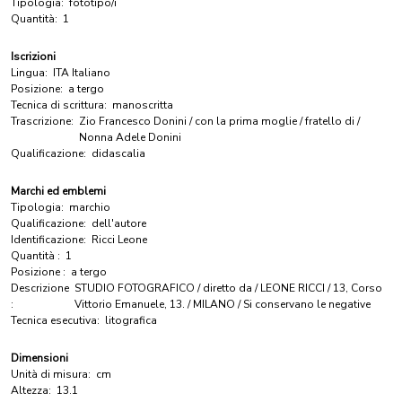
Tipologia:
fototipo/i
Quantità:
1
Iscrizioni
Lingua:
ITA Italiano
Posizione:
a tergo
Tecnica di scrittura:
manoscritta
Trascrizione:
Zio Francesco Donini / con la prima moglie / fratello di /
Nonna Adele Donini
Qualificazione:
didascalia
Marchi ed emblemi
Tipologia:
marchio
Qualificazione:
dell'autore
Identificazione:
Ricci Leone
Quantità :
1
Posizione :
a tergo
Descrizione
STUDIO FOTOGRAFICO / diretto da / LEONE RICCI / 13, Corso
:
Vittorio Emanuele, 13. / MILANO / Si conservano le negative
Tecnica esecutiva:
litografica
Dimensioni
Unità di misura:
cm
Altezza:
13.1