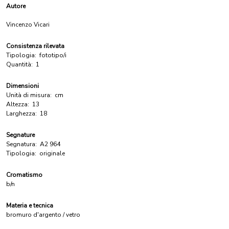
Autore
Vincenzo Vicari
Consistenza rilevata
Tipologia:
fototipo/i
Quantità:
1
Dimensioni
Unità di misura:
cm
Altezza:
13
Larghezza:
18
Segnature
Segnatura:
A2 964
Tipologia:
originale
Cromatismo
b/n
Materia e tecnica
bromuro d'argento / vetro