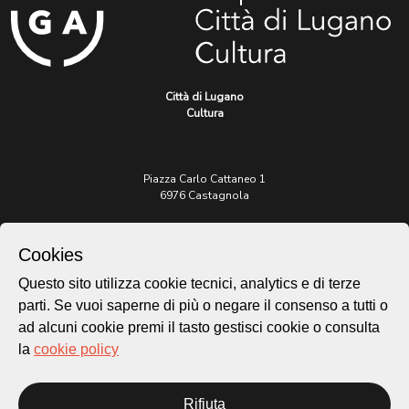
Città di Lugano
Cultura
Piazza Carlo Cattaneo 1
6976 Castagnola
Archivio Lugano © 2026
Cookies
Per informazioni:
patrimonio@lugano.ch
Questo sito utilizza cookie tecnici, analytics e di terze
t. +41 58 866 68 50
parti. Se vuoi saperne di più o negare il consenso a tutti o
ad alcuni cookie premi il tasto gestisci cookie o consulta
Sito istituzionale:
lugano.ch
la
cookie policy
Cookie policy
Rifiuta
Privacy Policy