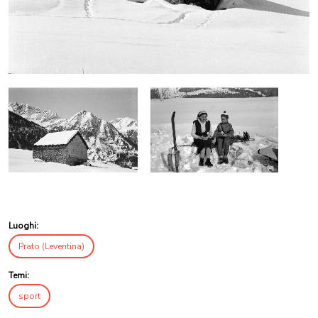
Luoghi:
Prato (Leventina)
Temi:
sport