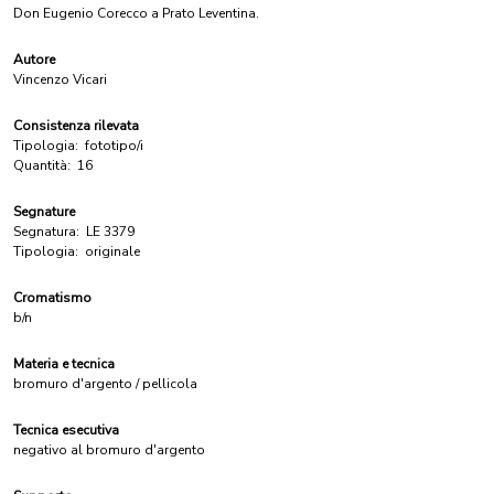
Don Eugenio Corecco a Prato Leventina.
Autore
Vincenzo Vicari
Consistenza rilevata
Tipologia:
fototipo/i
Quantità:
16
Segnature
Segnatura:
LE 3379
Tipologia:
originale
Cromatismo
b/n
Materia e tecnica
bromuro d'argento / pellicola
Tecnica esecutiva
negativo al bromuro d'argento