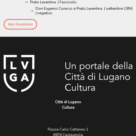
Prato Leventina
| Fascicolo
Don Eugenio Corecco a Prato Leventina
|
settembre 1956
| negativo
Apri Inventario
Città di Lugano
Cultura
Piazza Carlo Cattaneo 1
6976 Castagnola