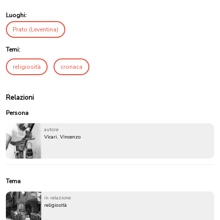
Luoghi:
Prato (Leventina)
Temi:
religiosità
cronaca
Relazioni
Persona
autore
Vicari, Vincenzo
Tema
in relazione
religiosità