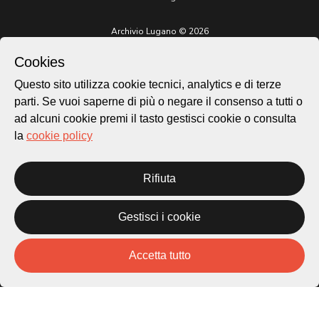
Archivio Lugano © 2026
Per informazioni:
Cookies
patrimonio@lugano.ch
t. +41 58 866 68 50
Questo sito utilizza cookie tecnici, analytics e di terze
parti. Se vuoi saperne di più o negare il consenso a tutti o
Sito istituzionale:
lugano.ch
ad alcuni cookie premi il tasto gestisci cookie o consulta
la
cookie policy
Cookie policy
Privacy Policy
Credits
Rifiuta
Homepage
Temi
Gestisci i cookie
Mappa
Storie
Accetta tutto
Novità
Progetti