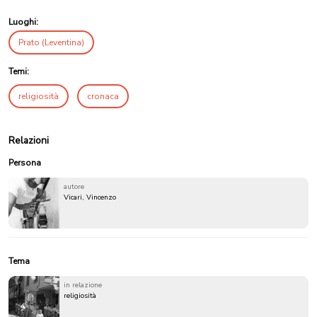
Luoghi:
Prato (Leventina)
Temi:
religiosità
cronaca
Relazioni
Persona
autore
Vicari, Vincenzo
Tema
in relazione
religiosità