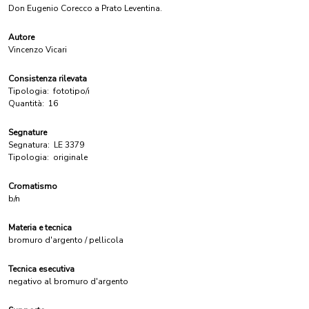
Don Eugenio Corecco a Prato Leventina.
Autore
Vincenzo Vicari
Consistenza rilevata
Tipologia:
fototipo/i
Quantità:
16
Segnature
Segnatura:
LE 3379
Tipologia:
originale
Cromatismo
b/n
Materia e tecnica
bromuro d'argento / pellicola
Tecnica esecutiva
negativo al bromuro d'argento