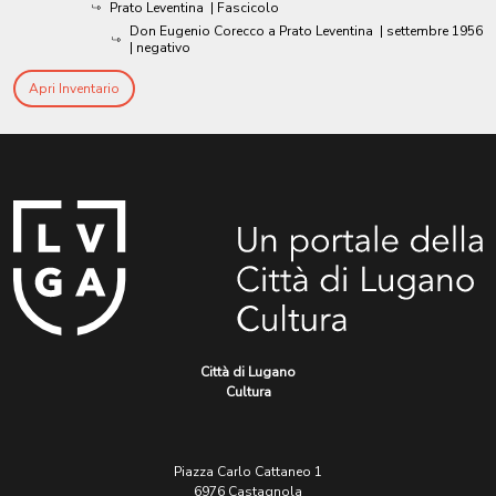
Prato Leventina
| Fascicolo
Don Eugenio Corecco a Prato Leventina
|
settembre 1956
| negativo
Apri Inventario
Città di Lugano
Cultura
Piazza Carlo Cattaneo 1
6976 Castagnola