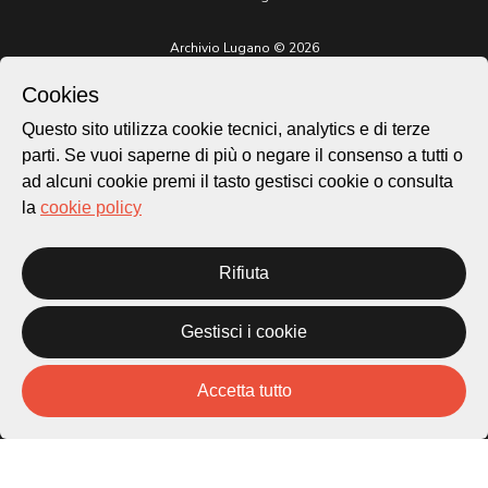
Archivio Lugano © 2026
Per informazioni:
Cookies
patrimonio@lugano.ch
t. +41 58 866 68 50
Questo sito utilizza cookie tecnici, analytics e di terze
parti. Se vuoi saperne di più o negare il consenso a tutti o
Sito istituzionale:
lugano.ch
ad alcuni cookie premi il tasto gestisci cookie o consulta
la
cookie policy
Cookie policy
Privacy Policy
Credits
Rifiuta
Homepage
Temi
Gestisci i cookie
Mappa
Storie
Accetta tutto
Novità
Progetti