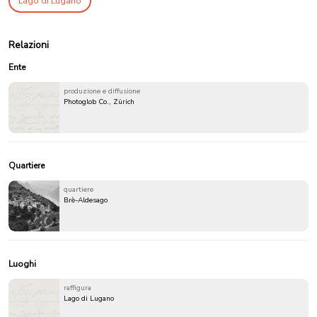
Lago di Lugano
Relazioni
Ente
produzione e diffusione
Photoglob Co., Zürich
Quartiere
quartiere
Brè-Aldesago
Luoghi
raffigura
Lago di Lugano