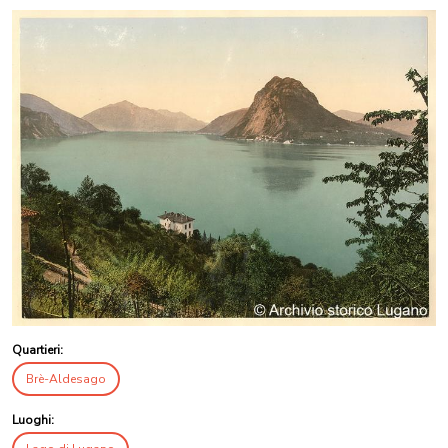
Quartieri:
Brè-Aldesago
Luoghi: