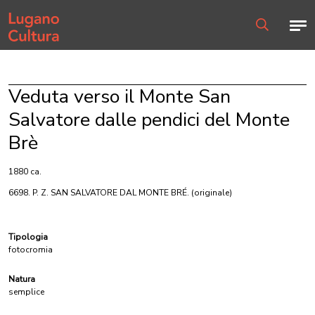
Home page
Men
Ricerca
Veduta verso il Monte San
Salvatore dalle pendici del Monte
Brè
1880 ca.
6698. P. Z. SAN SALVATORE DAL MONTE BRÉ.
(originale)
Tipologia
fotocromia
Natura
semplice