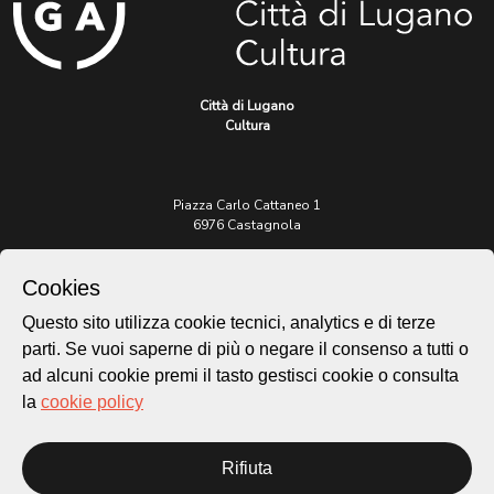
Città di Lugano
Cultura
Piazza Carlo Cattaneo 1
6976 Castagnola
Archivio Lugano © 2026
Cookies
Per informazioni:
Questo sito utilizza cookie tecnici, analytics e di terze
patrimonio@lugano.ch
parti. Se vuoi saperne di più o negare il consenso a tutti o
t. +41 58 866 68 50
ad alcuni cookie premi il tasto gestisci cookie o consulta
Sito istituzionale:
la
cookie policy
lugano.ch
Cookie policy
Rifiuta
Privacy Policy