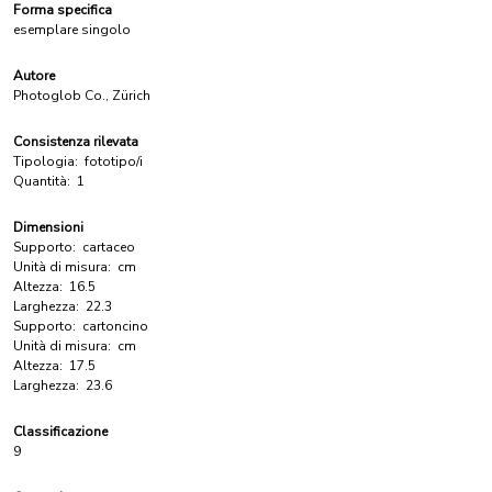
Forma specifica
esemplare singolo
Autore
Photoglob Co., Zürich
Consistenza rilevata
Tipologia:
fototipo/i
Quantità:
1
Dimensioni
Supporto:
cartaceo
Unità di misura:
cm
Altezza:
16.5
Larghezza:
22.3
Supporto:
cartoncino
Unità di misura:
cm
Altezza:
17.5
Larghezza:
23.6
Classificazione
9