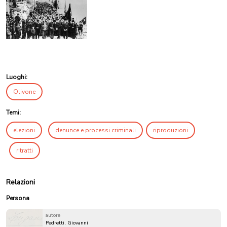
Luoghi:
Olivone
Temi:
elezioni
denunce e processi criminali
riproduzioni
ritratti
Relazioni
Persona
autore
Pedretti, Giovanni