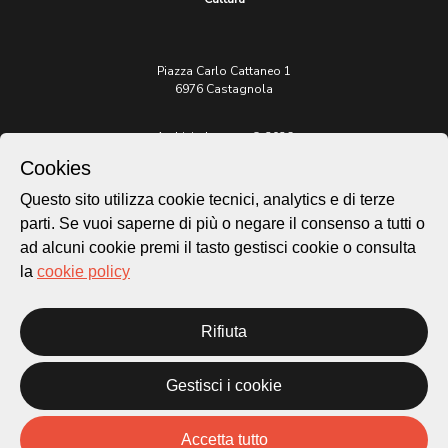
Piazza Carlo Cattaneo 1
6976 Castagnola
Archivio Lugano © 2026
Cookies
Per informazioni:
patrimonio@lugano.ch
Questo sito utilizza cookie tecnici, analytics e di terze
t. +41 58 866 68 50
parti. Se vuoi saperne di più o negare il consenso a tutti o
Sito istituzionale:
ad alcuni cookie premi il tasto gestisci cookie o consulta
lugano.ch
la
cookie policy
Cookie policy
Privacy Policy
Rifiuta
Credits
Homepage
Gestisci i cookie
Temi
Mappa
Storie
Accetta tutto