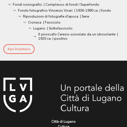
Fondi iconografici
| Complesso di fondi / Superfondo
Fondo fotografico Vincenzo Vicari
|
1936-1990 ca.
| fondo
Riproduzioni di fotografie d'epoca
| Serie
Cronaca
| Fascicolo
Lugano
| Sottofascicolo
Il piroscafo Ceresio sorvolato da un idrovolante
|
1920 ca.
| positivo
Apri Inventario
Città di Lugano
Cultura