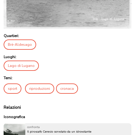
Quartieri:
Brè-Aldesago
Luoghi:
Lago di Lugano
Temi:
sport
riproduzioni
cronaca
Relazioni
Iconografica
confronta
Il piroscafo Ceresio sorvolato da un idrovolante