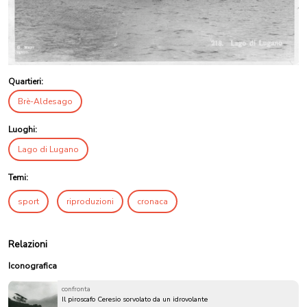
Quartieri:
Brè-Aldesago
Luoghi:
Lago di Lugano
Temi:
sport
riproduzioni
cronaca
Relazioni
Iconografica
confronta
Il piroscafo Ceresio sorvolato da un idrovolante