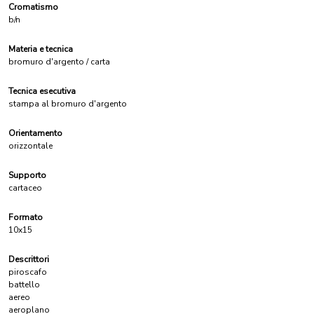
Cromatismo
b/n
Materia e tecnica
bromuro d'argento / carta
Tecnica esecutiva
stampa al bromuro d'argento
Orientamento
orizzontale
Supporto
cartaceo
Formato
10x15
Descrittori
piroscafo
battello
aereo
aeroplano