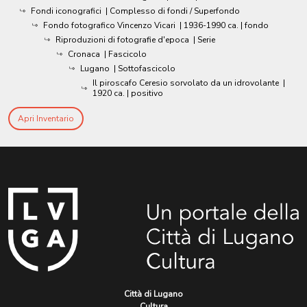
Fondi iconografici
| Complesso di fondi / Superfondo
Fondo fotografico Vincenzo Vicari
|
1936-1990 ca.
| fondo
Riproduzioni di fotografie d'epoca
| Serie
Cronaca
| Fascicolo
Lugano
| Sottofascicolo
Il piroscafo Ceresio sorvolato da un idrovolante
|
1920 ca.
| positivo
Apri Inventario
Città di Lugano
Cultura