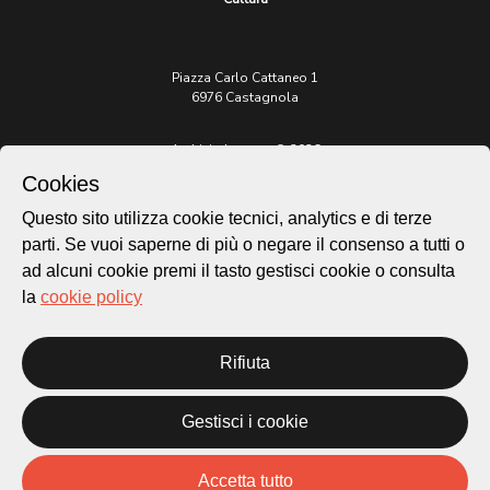
Piazza Carlo Cattaneo 1
6976 Castagnola
Archivio Lugano © 2026
Cookies
Per informazioni:
patrimonio@lugano.ch
Questo sito utilizza cookie tecnici, analytics e di terze
t. +41 58 866 68 50
parti. Se vuoi saperne di più o negare il consenso a tutti o
Sito istituzionale:
ad alcuni cookie premi il tasto gestisci cookie o consulta
lugano.ch
la
cookie policy
Cookie policy
Privacy Policy
Rifiuta
Credits
Homepage
Gestisci i cookie
Temi
Mappa
Storie
Accetta tutto