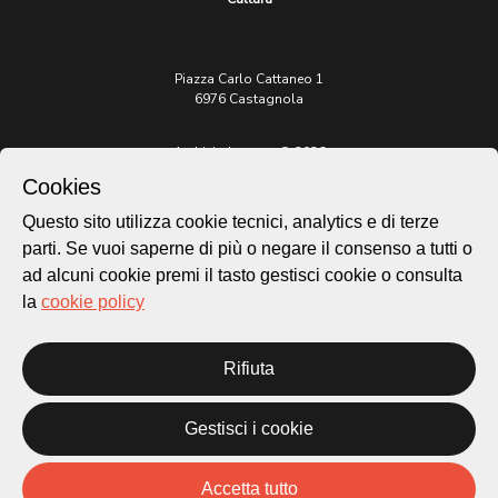
Piazza Carlo Cattaneo 1
6976 Castagnola
Archivio Lugano © 2026
Cookies
Per informazioni:
patrimonio@lugano.ch
Questo sito utilizza cookie tecnici, analytics e di terze
t. +41 58 866 68 50
parti. Se vuoi saperne di più o negare il consenso a tutti o
Sito istituzionale:
ad alcuni cookie premi il tasto gestisci cookie o consulta
lugano.ch
la
cookie policy
Cookie policy
Privacy Policy
Rifiuta
Credits
Homepage
Gestisci i cookie
Temi
Mappa
Storie
Accetta tutto