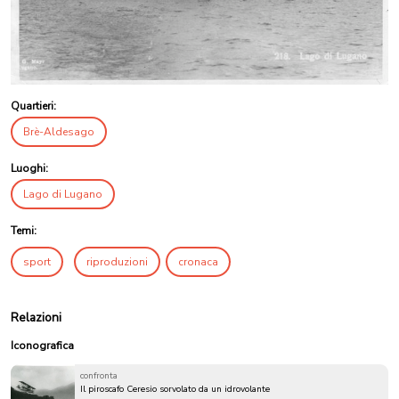
Quartieri:
Brè-Aldesago
Luoghi:
Lago di Lugano
Temi:
sport
riproduzioni
cronaca
Relazioni
Iconografica
confronta
Il piroscafo Ceresio sorvolato da un idrovolante