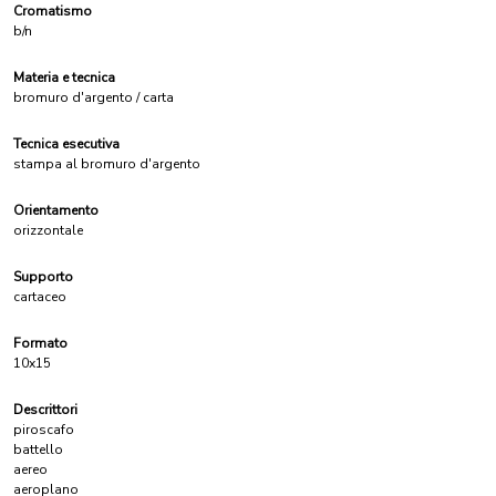
Cromatismo
b/n
Materia e tecnica
bromuro d'argento / carta
Tecnica esecutiva
stampa al bromuro d'argento
Orientamento
orizzontale
Supporto
cartaceo
Formato
10x15
Descrittori
piroscafo
battello
aereo
aeroplano