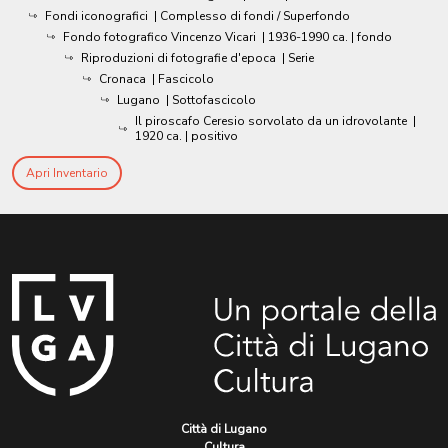
Fondi iconografici
| Complesso di fondi / Superfondo
Fondo fotografico Vincenzo Vicari
|
1936-1990 ca.
| fondo
Riproduzioni di fotografie d'epoca
| Serie
Cronaca
| Fascicolo
Lugano
| Sottofascicolo
Il piroscafo Ceresio sorvolato da un idrovolante
|
1920 ca.
| positivo
Apri Inventario
Città di Lugano
Cultura