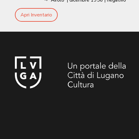
Airolo
|
dicembre 1956
| negativo
Apri Inventario