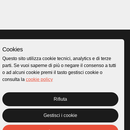
Cookies
Homepage
Questo sito utilizza cookie tecnici, analytics e di terze
o.ch
Temi
parti. Se vuoi saperne di più o negare il consenso a tutti
 50
Mappa
o ad alcuni cookie premi il tasto gestisci cookie o
Storie
consulta la
cookie policy
Novità
Progetti
Rifiuta
Gestisci i cookie
rivacy Policy
Credits