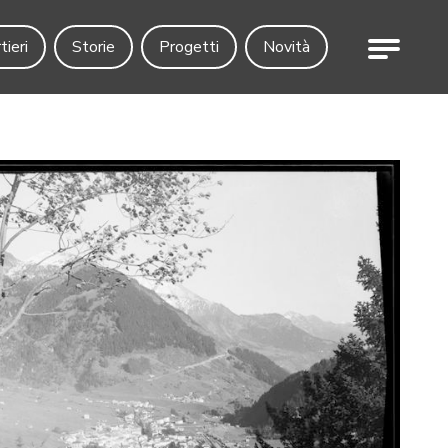
Menu
tieri
Storie
Progetti
Novità