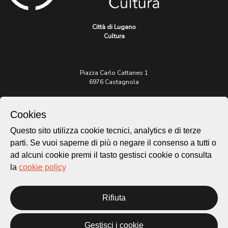
Città di Lugano
Cultura
Piazza Carlo Cattaneo 1
6976 Castagnola
Archivio Lugano © 2026
Cookies
Per informazioni:
Questo sito utilizza cookie tecnici, analytics e di terze
patrimonio@lugano.ch
t. +41 58 866 68 50
parti. Se vuoi saperne di più o negare il consenso a tutti o
ad alcuni cookie premi il tasto gestisci cookie o consulta
Sito istituzionale:
la
cookie policy
lugano.ch
Cookie policy
Rifiuta
Privacy Policy
Credits
Gestisci i cookie
Homepage