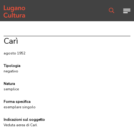
Home page
Men
Ricerca
Carì
agosto 1952
Tipologia
negativo
Natura
semplice
Forma specifica
esemplare singolo
Indicazioni sul soggetto
Veduta aerea di Carì.