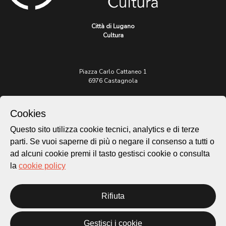
Città di Lugano
Cultura
Piazza Carlo Cattaneo 1
6976 Castagnola
Archivio Lugano © 2026
Cookies
Per informazioni:
patrimonio@lugano.ch
Questo sito utilizza cookie tecnici, analytics e di terze
t. +41 58 866 68 50
parti. Se vuoi saperne di più o negare il consenso a tutti o
ad alcuni cookie premi il tasto gestisci cookie o consulta
Sito istituzionale:
lugano.ch
la
cookie policy
Cookie policy
Rifiuta
Privacy Policy
Credits
Homepage
Gestisci i cookie