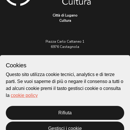
Città di Lugano
Cultura
Piazza Carlo Cattaneo 1
6976 Castagnola
Archivio Lugano © 2026
Cookies
Per informazioni:
Questo sito utilizza cookie tecnici, analytics e di terze
patrimonio@lugano.ch
t. +41 58 866 68 50
parti. Se vuoi saperne di più o negare il consenso a tutti o
ad alcuni cookie premi il tasto gestisci cookie o consulta
Sito istituzionale:
la
cookie policy
lugano.ch
Cookie policy
Rifiuta
Privacy Policy
Credits
Gestisci i cookie
Homepage