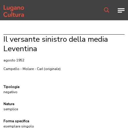
Home page
Men
Ricerca
Il versante sinistro della media
Leventina
agosto 1952
Campello - Molare - Carì
(originale)
Tipologia
negativo
Natura
semplice
Forma specifica
esemplare singolo