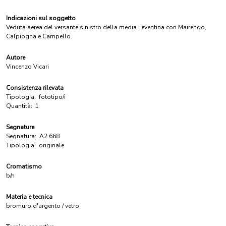
Indicazioni sul soggetto
Veduta aerea del versante sinistro della media Leventina con Mairengo,
Calpiogna e Campello.
Autore
Vincenzo Vicari
Consistenza rilevata
Tipologia:
fototipo/i
Quantità:
1
Segnature
Segnatura:
A2 668
Tipologia:
originale
Cromatismo
b/n
Materia e tecnica
bromuro d'argento / vetro