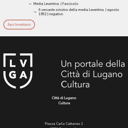
Media Leventina
| Fascicolo
Il versante sinistro della media Leventina
|
agosto
1952
| negativo
Apri Inventario
Città di Lugano
Cultura
Piazza Carlo Cattaneo 1