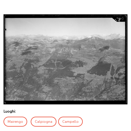
Luoghi:
Mairengo
Calpiogna
Campello