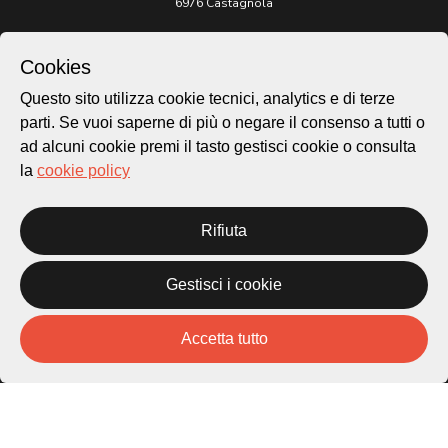
6976 Castagnola
Archivio Lugano © 2026
Cookies
Per informazioni:
Questo sito utilizza cookie tecnici, analytics e di terze
patrimonio@lugano.ch
t. +41 58 866 68 50
parti. Se vuoi saperne di più o negare il consenso a tutti o
ad alcuni cookie premi il tasto gestisci cookie o consulta
Sito istituzionale:
la
cookie policy
lugano.ch
Cookie policy
Rifiuta
Privacy Policy
Credits
Gestisci i cookie
Homepage
Temi
Mappa
Accetta tutto
Storie
Novità
Progetti