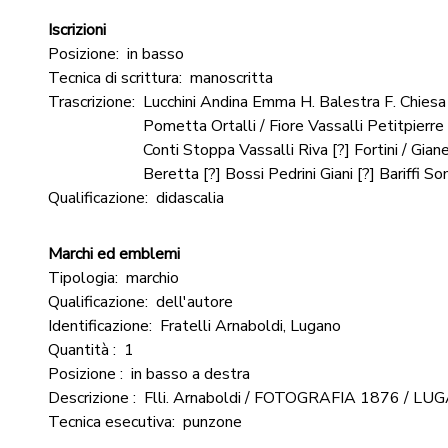
Iscrizioni
Posizione:
in basso
Tecnica di scrittura:
manoscritta
Trascrizione:
Lucchini Andina Emma H. Balestra F. Chiesa V
Pometta Ortalli / Fiore Vassalli Petitpierre
Conti Stoppa Vassalli Riva [?] Fortini / Gian
Beretta [?] Bossi Pedrini Giani [?] Bariffi S
Qualificazione:
didascalia
Marchi ed emblemi
Tipologia:
marchio
Qualificazione:
dell'autore
Identificazione:
Fratelli Arnaboldi, Lugano
Quantità :
1
Posizione :
in basso a destra
Descrizione :
Flli. Arnaboldi / FOTOGRAFIA 1876 / L
Tecnica esecutiva:
punzone