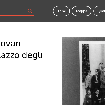
Temi
Mappa
Quar
iovani
lazzo degli