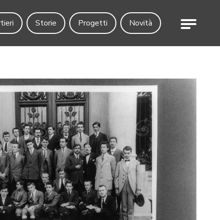
Menu
tieri
Storie
Progetti
Novità