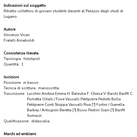
Indicazioni sul soggetto
Ritratto collettivo di giovani studenti davanti al Palazzo degli studi di
Lugano.
Autore
Vincenzo Vicari
Fratelli Arnaboldi
Consistenza rilevata
Tipologia:
fototipo/i
Quantità:
1
Iscrizioni
Posizione:
in basso
Tecnica di scrittura:
manoscritta
Trascrizione:
Lucchini Andina Emma H. Balestra F. Chiesa V. Barchi Bariffi C.
Pometta Ortalli / Fiore Vassalli Petitpierre Pedotti Bolla
Petitpierre Conti Stoppa Vassalli Riva [?] Fortini / Gianella
Barbey / Antognini Beretta [?] Bossi Pedrini Giani [?] Bariffi
Somazzi
Qualificazione:
didascalia
Marchi ed emblemi