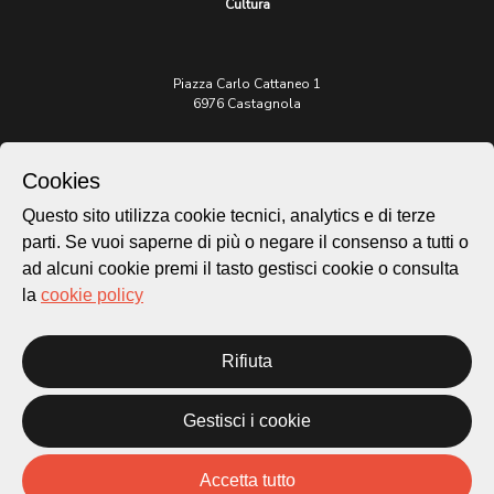
Cultura
Piazza Carlo Cattaneo 1
6976 Castagnola
Archivio Lugano © 2026
Cookies
Per informazioni:
patrimonio@lugano.ch
Questo sito utilizza cookie tecnici, analytics e di terze
t. +41 58 866 68 50
parti. Se vuoi saperne di più o negare il consenso a tutti o
ad alcuni cookie premi il tasto gestisci cookie o consulta
Sito istituzionale:
lugano.ch
la
cookie policy
Cookie policy
Rifiuta
Privacy Policy
Credits
Homepage
Gestisci i cookie
Temi
Mappa
Accetta tutto
Storie