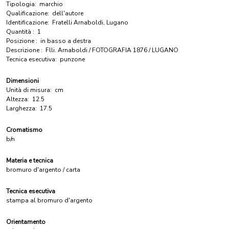
Tipologia:
marchio
Qualificazione:
dell'autore
Identificazione:
Fratelli Arnaboldi, Lugano
Quantità :
1
Posizione :
in basso a destra
Descrizione :
Flli. Arnaboldi / FOTOGRAFIA 1876 / LUGANO
Tecnica esecutiva:
punzone
Dimensioni
Unità di misura:
cm
Altezza:
12.5
Larghezza:
17.5
Cromatismo
b/n
Materia e tecnica
bromuro d'argento / carta
Tecnica esecutiva
stampa al bromuro d'argento
Orientamento