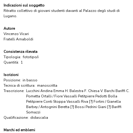
Indicazioni sul soggetto
Ritratto collettivo di giovani studenti davanti al Palazzo degli studi di
Lugano.
Autore
Vincenzo Vicari
Fratelli Arnaboldi
Consistenza rilevata
Tipologia:
fototipo/i
Quantità:
1
Iscrizioni
Posizione:
in basso
Tecnica di scrittura:
manoscritta
Trascrizione:
Lucchini Andina Emma H. Balestra F. Chiesa V. Barchi Bariffi C.
Pometta Ortalli / Fiore Vassalli Petitpierre Pedotti Bolla
Petitpierre Conti Stoppa Vassalli Riva [?] Fortini / Gianella
Barbey / Antognini Beretta [?] Bossi Pedrini Giani [?] Bariffi
Somazzi
Qualificazione:
didascalia
Marchi ed emblemi