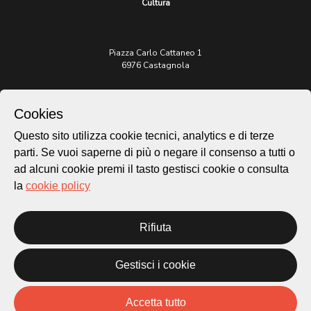
Cultura
Piazza Carlo Cattaneo 1
6976 Castagnola
Archivio Lugano © 2026
Cookies
Per informazioni:
patrimonio@lugano.ch
Questo sito utilizza cookie tecnici, analytics e di terze
t. +41 58 866 68 50
parti. Se vuoi saperne di più o negare il consenso a tutti o
ad alcuni cookie premi il tasto gestisci cookie o consulta
Sito istituzionale:
lugano.ch
la
cookie policy
Cookie policy
Rifiuta
Privacy Policy
Credits
Homepage
Gestisci i cookie
Temi
Mappa
Accetta tutto
Storie