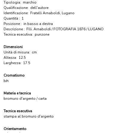
Tipologia:
marchio
Qualificazione:
dell'autore
Identificazione:
Fratelli Arnaboldi, Lugano
Quantità :
1
Posizione :
in basso a destra
Descrizione :
Flli. Arnaboldi / FOTOGRAFIA 1876 / LUGANO
Tecnica esecutiva:
punzone
Dimensioni
Unità di misura:
cm
Altezza:
12.5
Larghezza:
17.5
Cromatismo
b/n
Materia e tecnica
bromuro d'argento / carta
Tecnica esecutiva
stampa al bromuro d'argento
Orientamento