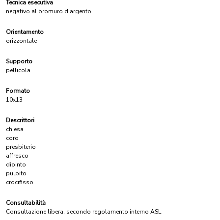
Tecnica esecutiva
negativo al bromuro d'argento
Orientamento
orizzontale
Supporto
pellicola
Formato
10x13
Descrittori
chiesa
coro
presbiterio
affresco
dipinto
pulpito
crocifisso
Consultabilità
Consultazione libera, secondo regolamento interno ASL