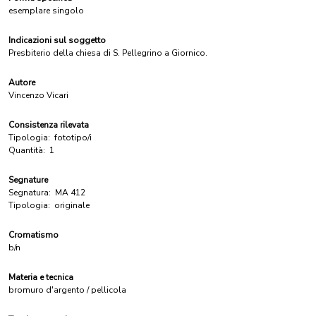
esemplare singolo
Indicazioni sul soggetto
Presbiterio della chiesa di S. Pellegrino a Giornico.
Autore
Vincenzo Vicari
Consistenza rilevata
Tipologia:
fototipo/i
Quantità:
1
Segnature
Segnatura:
MA 412
Tipologia:
originale
Cromatismo
b/n
Materia e tecnica
bromuro d'argento / pellicola