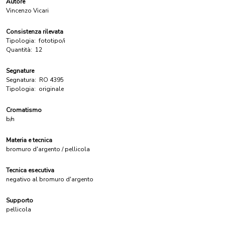
Autore
Vincenzo Vicari
Consistenza rilevata
Tipologia:
fototipo/i
Quantità:
12
Segnature
Segnatura:
RO 4395
Tipologia:
originale
Cromatismo
b/n
Materia e tecnica
bromuro d'argento / pellicola
Tecnica esecutiva
negativo al bromuro d'argento
Supporto
pellicola