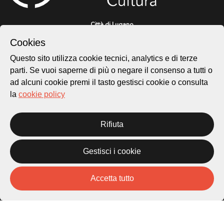
Città di Lugano
Cultura
Cookies
Questo sito utilizza cookie tecnici, analytics e di terze
Piazza Carlo Cattaneo 1
parti. Se vuoi saperne di più o negare il consenso a tutti o
6976 Castagnola
ad alcuni cookie premi il tasto gestisci cookie o consulta
la
cookie policy
Archivio Lugano © 2026
Per informazioni:
Rifiuta
patrimonio@lugano.ch
t. +41 58 866 68 50
Gestisci i cookie
Sito istituzionale:
lugano.ch
Accetta tutto
Cookie policy
Privacy Policy
Credits
Homepage