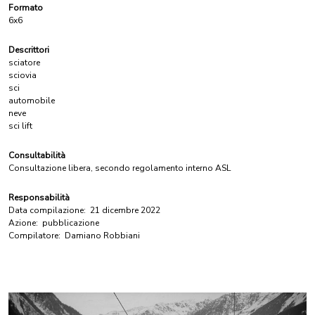
Formato
6x6
Descrittori
sciatore
sciovia
sci
automobile
neve
sci lift
Consultabilità
Consultazione libera, secondo regolamento interno ASL
Responsabilità
Data compilazione:
21 dicembre 2022
Azione:
pubblicazione
Compilatore:
Damiano Robbiani