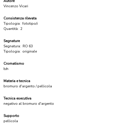
Autore
Vincenzo Vicari
Consistenza rilevata
Tipologia:
fototipo/i
Quantità:
2
Segnature
Segnatura:
RO 63
Tipologia:
originale
Cromatismo
b/n
Materia e tecnica
bromuro d'argento / pellicola
Tecnica esecutiva
negativo al bromuro d'argento
Supporto
pellicola