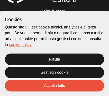
Città di Lugano
Cultura
Cookies
Questo sito utilizza cookie tecnici, analytics e di terze
Piazza Carlo Cattaneo 1
parti. Se vuoi saperne di più o negare il consenso a tutti o
6976 Castagnola
ad alcuni cookie premi il tasto gestisci cookie o consulta
la
cookie policy
Archivio Lugano © 2026
Per informazioni:
Rifiuta
patrimonio@lugano.ch
t. +41 58 866 68 50
Gestisci i cookie
Sito istituzionale:
lugano.ch
Accetta tutto
Cookie policy
Privacy Policy
Credits
Homepage