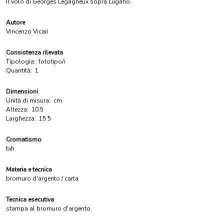
Il volo di Georges Legagneux sopra Lugano.
Autore
Vincenzo Vicari
Consistenza rilevata
Tipologia:
fototipo/i
Quantità:
1
Dimensioni
Unità di misura:
cm
Altezza:
10.5
Larghezza:
15.5
Cromatismo
b/n
Materia e tecnica
bromuro d'argento / carta
Tecnica esecutiva
stampa al bromuro d'argento