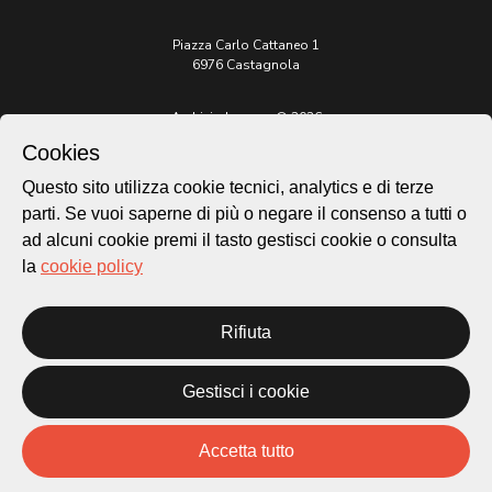
Piazza Carlo Cattaneo 1
6976 Castagnola
Archivio Lugano © 2026
Cookies
Per informazioni:
patrimonio@lugano.ch
Questo sito utilizza cookie tecnici, analytics e di terze
t. +41 58 866 68 50
parti. Se vuoi saperne di più o negare il consenso a tutti o
Sito istituzionale:
ad alcuni cookie premi il tasto gestisci cookie o consulta
lugano.ch
la
cookie policy
Cookie policy
Privacy Policy
Rifiuta
Credits
Homepage
Gestisci i cookie
Temi
Mappa
Storie
Accetta tutto
Novità
Progetti