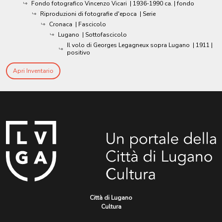
Fondo fotografico Vincenzo Vicari
|
1936-1990 ca.
| fondo
Riproduzioni di fotografie d'epoca
| Serie
Cronaca
| Fascicolo
Lugano
| Sottofascicolo
Il volo di Georges Legagneux sopra Lugano
|
1911
|
positivo
Apri Inventario
Città di Lugano
Cultura