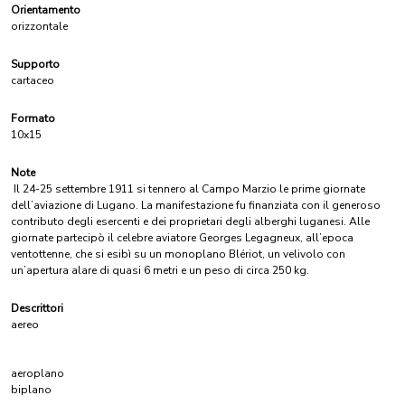
Orientamento
orizzontale
Supporto
cartaceo
Formato
10x15
Note
Il 24-25 settembre 1911 si tennero al Campo Marzio le prime giornate
dell’aviazione di Lugano. La manifestazione fu finanziata con il generoso
contributo degli esercenti e dei proprietari degli alberghi luganesi. Alle
giornate partecipò il celebre aviatore Georges Legagneux, all’epoca
ventottenne, che si esibì su un monoplano Blériot, un velivolo con
un’apertura alare di quasi 6 metri e un peso di circa 250 kg.
Descrittori
aereo
aeroplano
biplano