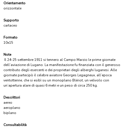
Orientamento
orizzontale
Supporto
cartaceo
Formato
10x15
Note
Il 24-25 settembre 1911 si tennero al Campo Marzio le prime giornate
dell’aviazione di Lugano. La manifestazione fu finanziata con il generoso
contributo degli esercenti e dei proprietari degli alberghi luganesi. Alle
giornate partecipò il celebre aviatore Georges Legagneux, all’epoca
ventottenne, che si esibì su un monoplano Blériot, un velivolo con
un’apertura alare di quasi 6 metri e un peso di circa 250 kg.
Descrittori
aereo
aeroplano
biplano
Consultabilità