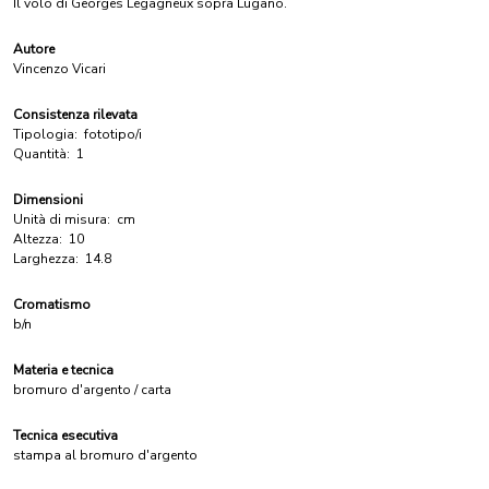
Il volo di Georges Legagneux sopra Lugano.
Autore
Vincenzo Vicari
Consistenza rilevata
Tipologia:
fototipo/i
Quantità:
1
Dimensioni
Unità di misura:
cm
Altezza:
10
Larghezza:
14.8
Cromatismo
b/n
Materia e tecnica
bromuro d'argento / carta
Tecnica esecutiva
stampa al bromuro d'argento