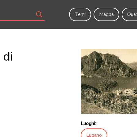
Temi
Mappa
Quar
 di
Luoghi:
Lugano