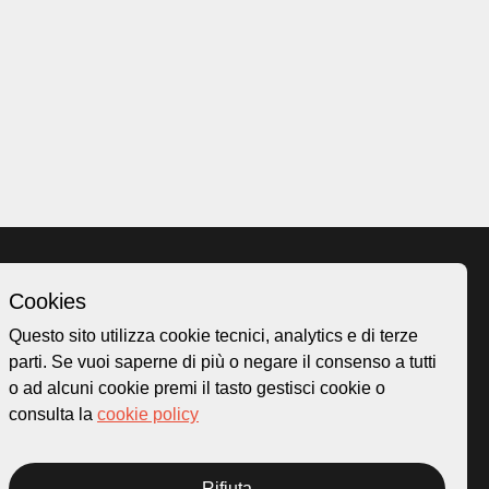
Cookies
Homepage
Questo sito utilizza cookie tecnici, analytics e di terze
o.ch
Temi
parti. Se vuoi saperne di più o negare il consenso a tutti
 50
Mappa
o ad alcuni cookie premi il tasto gestisci cookie o
Storie
consulta la
cookie policy
Novità
Progetti
Rifiuta