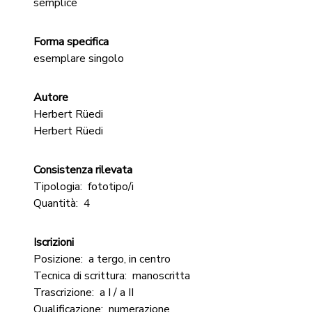
semplice
Forma specifica
esemplare singolo
Autore
Herbert Rüedi
Herbert Rüedi
Consistenza rilevata
Tipologia:
fototipo/i
Quantità:
4
Iscrizioni
Posizione:
a tergo, in centro
Tecnica di scrittura:
manoscritta
Trascrizione:
a I / a II
Qualificazione:
numerazione