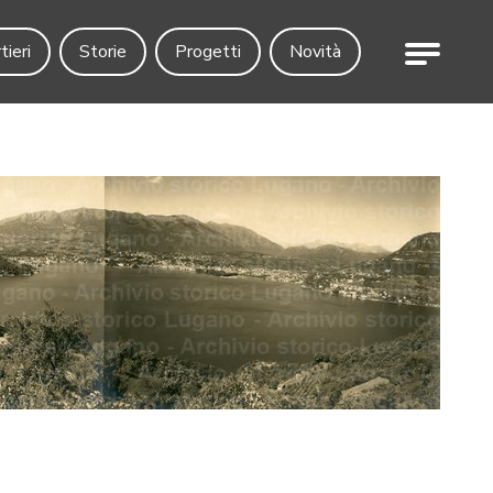
Menu
tieri
Storie
Progetti
Novità