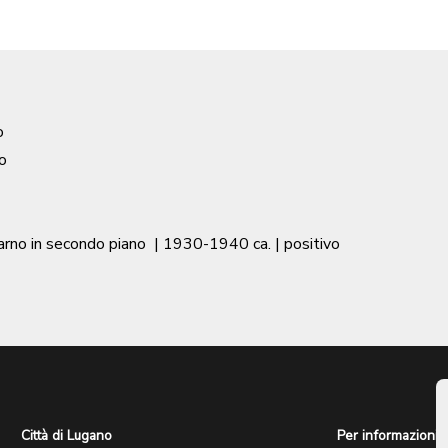
o
o
arno in secondo piano
|
1930-1940 ca.
| positivo
Città di Lugano
Per informazioni: