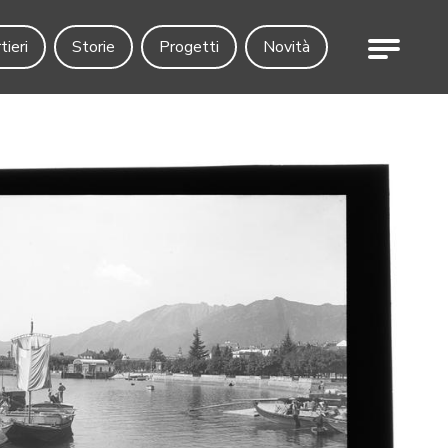
Menu
tieri
Storie
Progetti
Novità