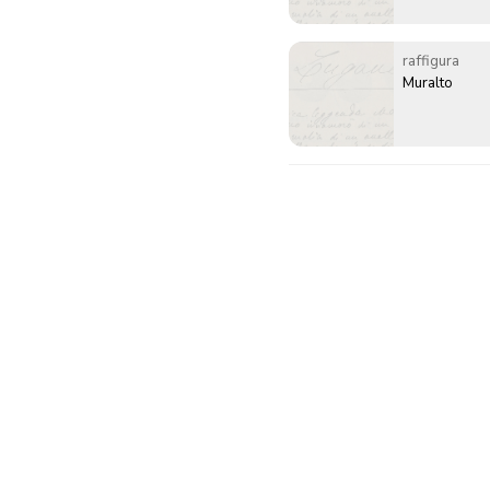
raffigura
Muralto