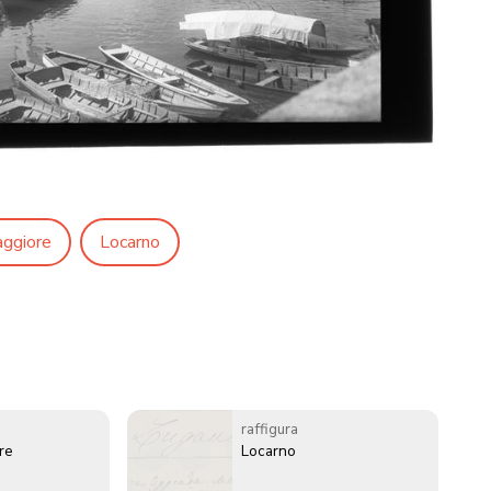
ggiore
Locarno
raffigura
re
Locarno