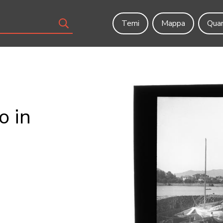
Temi
Mappa
Quar
o in