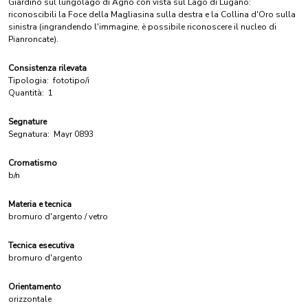
Giardino sul lungolago di Agno con vista sul Lago di Lugano:
riconoscibili la Foce della Magliasina sulla destra e la Collina d'Oro sulla
sinistra (ingrandendo l'immagine, è possibile riconoscere il nucleo di
Pianroncate).
Consistenza rilevata
Tipologia:
fototipo/i
Quantità:
1
Segnature
Segnatura:
Mayr 0893
Cromatismo
b/n
Materia e tecnica
bromuro d'argento / vetro
Tecnica esecutiva
bromuro d'argento
Orientamento
orizzontale