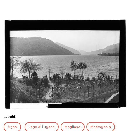
Luoghi:
Agno
Lago di Lugano
Magliaso
Montagnola