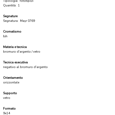
Tipologia:
fototipo/i
Quantità:
1
Segnature
Segnatura:
Mayr 0769
Cromatismo
b/n
Materia e tecnica
bromuro d'argento / vetro
Tecnica esecutiva
negativo al bromuro d'argento
Orientamento
orizzontale
Supporto
vetro
Formato
9x14