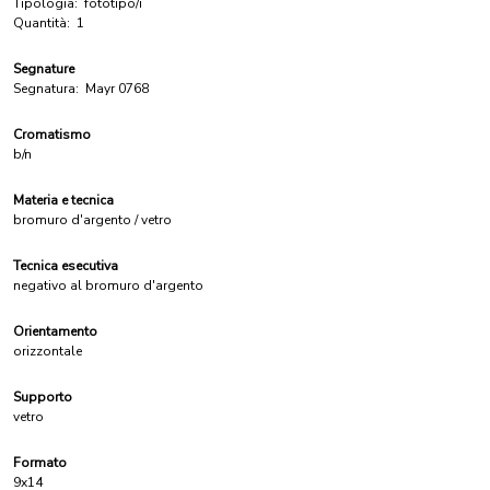
Tipologia:
fototipo/i
Quantità:
1
Segnature
Segnatura:
Mayr 0768
Cromatismo
b/n
Materia e tecnica
bromuro d'argento / vetro
Tecnica esecutiva
negativo al bromuro d'argento
Orientamento
orizzontale
Supporto
vetro
Formato
9x14