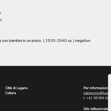
o
o
 con bambini in un prato
|
1930-1940 ca.
| negativo
Città di Lugano
Per informazioni:
Cultura
patrimonio@lugan
t. +41 58 866 68
Sito istituzionale: