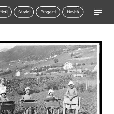
Menu
tieri
Storie
Progetti
Novità