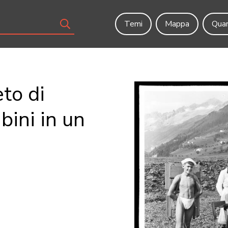
Temi
Mappa
Quar
to di
bini in un