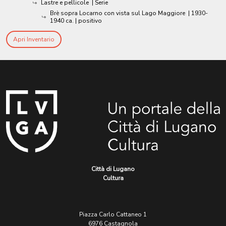
Lastre e pellicole
| Serie
Brè sopra Locarno con vista sul Lago Maggiore
|
1930-
1940 ca.
| positivo
Apri Inventario
Città di Lugano
Cultura
Piazza Carlo Cattaneo 1
6976 Castagnola