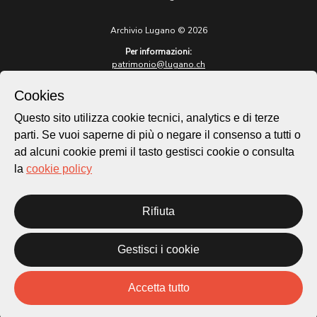
Archivio Lugano © 2026
Per informazioni:
patrimonio@lugano.ch
t. +41 58 866 68 50
Cookies
Sito istituzionale:
lugano.ch
Questo sito utilizza cookie tecnici, analytics e di terze
parti. Se vuoi saperne di più o negare il consenso a tutti o
Cookie policy
ad alcuni cookie premi il tasto gestisci cookie o consulta
Privacy Policy
la
cookie policy
Credits
Homepage
Temi
Rifiuta
Mappa
Storie
Gestisci i cookie
Novità
Progetti
Accetta tutto