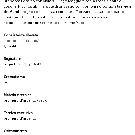
Brè sopra Locarno con vista sul Lago Maggiore con Ascona e parte di
Losone. Riconoscibili le Isole di Brissago con l'omonimo borgo e la riviera
del Gambarogno con la costa rientrante a Tronzano sul lato lombardo,
così come Cannobio sulla riva Piemontese. In basso a sinistra
riconoscibile pure un segmento del Fiume Maggia.
Consistenza rilevata
Tipologia:
fototipo/i
Quantità:
1
Segnature
Segnatura:
Mayr 0749
Cromatismo
b/n
Materia e tecnica
bromuro d'argento / vetro
Tecnica esecutiva
bromuro d'argento
Orientamento