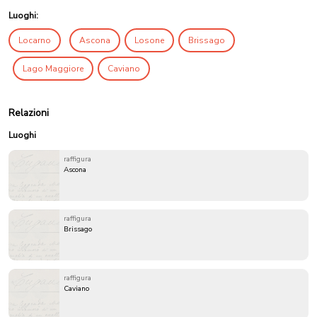
Luoghi:
Locarno
Ascona
Losone
Brissago
Lago Maggiore
Caviano
Relazioni
Luoghi
raffigura
Ascona
raffigura
Brissago
raffigura
Caviano