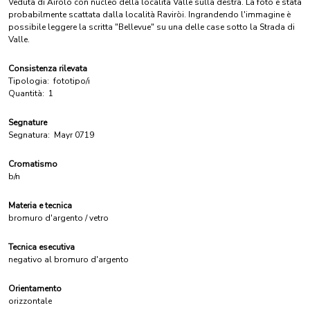
Veduta di Airolo con nucleo della località Valle sulla destra. La foto è stata
probabilmente scattata dalla località Raviròi. Ingrandendo l'immagine è
possibile leggere la scritta "Bellevue" su una delle case sotto la Strada di
Valle.
Consistenza rilevata
Tipologia:
fototipo/i
Quantità:
1
Segnature
Segnatura:
Mayr 0719
Cromatismo
b/n
Materia e tecnica
bromuro d'argento / vetro
Tecnica esecutiva
negativo al bromuro d'argento
Orientamento
orizzontale