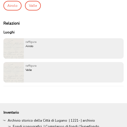
Airolo
Valle
Relazioni
Luoghi
raffigura
Airolo
raffigura
Valle
Inventario
Archivio storico della Città di Lugano
|
1221-
| archivio
Fondi iconografici
| Complesso di fondi / Superfondo