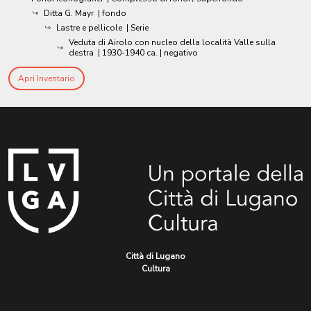
Ditta G. Mayr
| fondo
Lastre e pellicole
| Serie
Veduta di Airolo con nucleo della località Valle sulla
destra
|
1930-1940 ca.
| negativo
Apri Inventario
Città di Lugano
Cultura