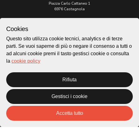
Piazza Carlo Cattaneo 1
6976 Castagnola
Archivio Lugano © 2026
Cookies
Per informazioni:
Questo sito utilizza cookie tecnici, analytics e di terze
patrimonio@lugano.ch
t. +41 58 866 68 50
parti. Se vuoi saperne di più o negare il consenso a tutti o
ad alcuni cookie premi il tasto gestisci cookie o consulta
Sito istituzionale:
la
cookie policy
lugano.ch
Cookie policy
Rifiuta
Privacy Policy
Credits
Gestisci i cookie
Homepage
Temi
Mappa
Accetta tutto
Storie
Novità
Progetti