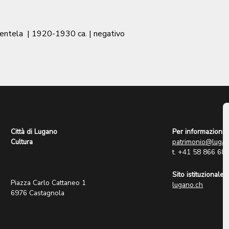
ientela
|
1920-1930 ca.
| negativo
Città di Lugano
Per informazioni:
Cultura
patrimonio@lugan
t. +41 58 866 68
Sito istituzionale:
Piazza Carlo Cattaneo 1
lugano.ch
6976 Castagnola