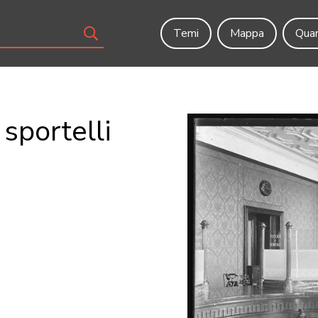
Temi
Mappa
Quar
sportelli