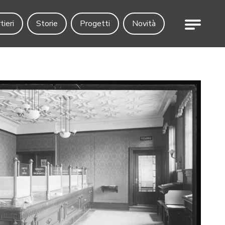
Menu
tieri
Storie
Progetti
Novità