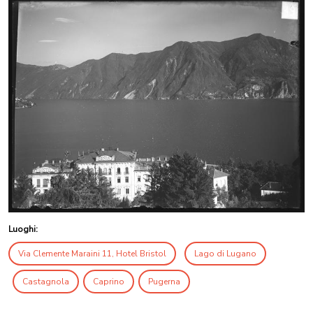
Luoghi:
Via Clemente Maraini 11, Hotel Bristol
Lago di Lugano
Castagnola
Caprino
Pugerna