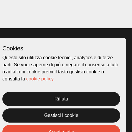
Cookies
Homepage
Questo sito utilizza cookie tecnici, analytics e di terze
o.ch
Temi
parti. Se vuoi saperne di più o negare il consenso a tutti
 50
Mappa
o ad alcuni cookie premi il tasto gestisci cookie o
Storie
consulta la
cookie policy
Novità
Progetti
Rifiuta
Gestisci i cookie
rivacy Policy
Credits
Accetta tutto