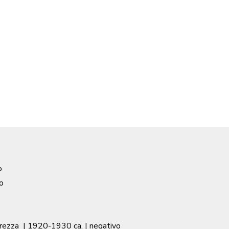
o
o
urezza
|
1920-1930 ca.
| negativo