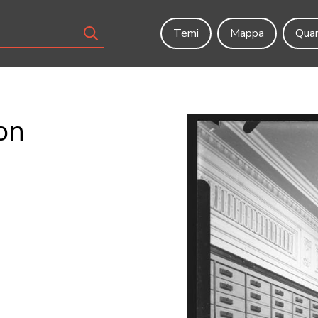
Temi
Mappa
Quar
on