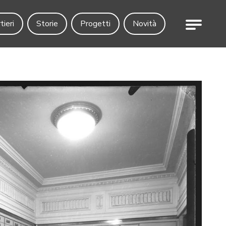
Menu
tieri
Storie
Progetti
Novità