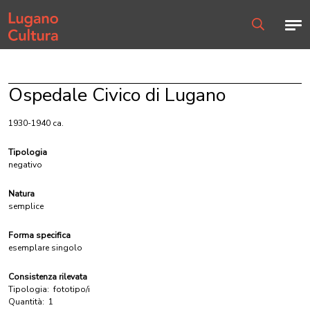
Home page
Men
Ricerca
Ospedale Civico di Lugano
1930-1940 ca.
Tipologia
negativo
Natura
semplice
Forma specifica
esemplare singolo
Consistenza rilevata
Tipologia:
fototipo/i
Quantità:
1