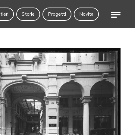
Menu
tieri
Storie
Progetti
Novità