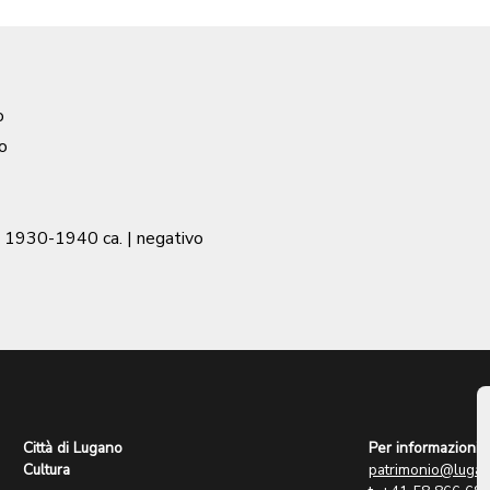
o
o
|
1930-1940 ca.
| negativo
Città di Lugano
Per informazioni:
Cultura
patrimonio@lugan