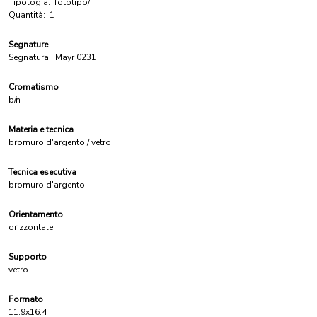
Tipologia:
fototipo/i
Quantità:
1
Segnature
Segnatura:
Mayr 0231
Cromatismo
b/n
Materia e tecnica
bromuro d'argento / vetro
Tecnica esecutiva
bromuro d'argento
Orientamento
orizzontale
Supporto
vetro
Formato
11.9x16.4