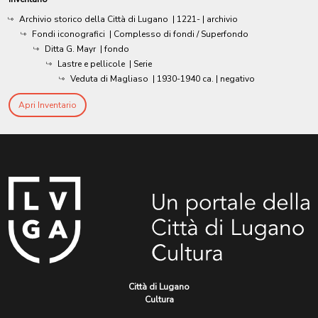
Archivio storico della Città di Lugano
|
1221-
| archivio
Fondi iconografici
| Complesso di fondi / Superfondo
Ditta G. Mayr
| fondo
Lastre e pellicole
| Serie
Veduta di Magliaso
|
1930-1940 ca.
| negativo
Apri Inventario
Città di Lugano
Cultura