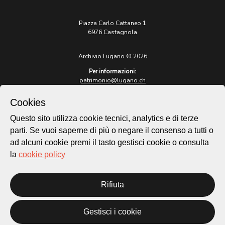
Piazza Carlo Cattaneo 1
6976 Castagnola
Archivio Lugano © 2026
Per informazioni:
patrimonio@lugano.ch
t. +41 58 866 68 50
Cookies
Sito istituzionale:
lugano.ch
Questo sito utilizza cookie tecnici, analytics e di terze
parti. Se vuoi saperne di più o negare il consenso a tutti o
Cookie policy
ad alcuni cookie premi il tasto gestisci cookie o consulta
Privacy Policy
la
cookie policy
Credits
Homepage
Rifiuta
Temi
Mappa
Storie
Gestisci i cookie
Novità