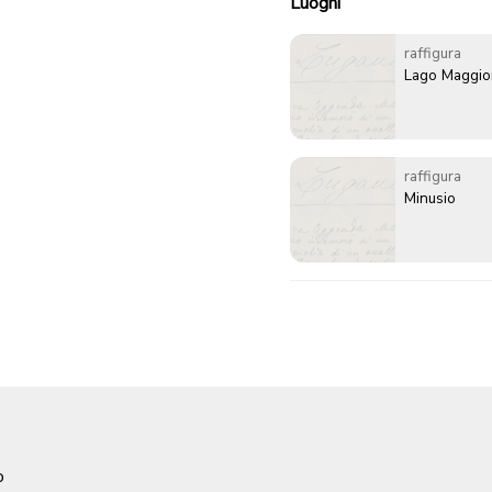
Luoghi
raffigura
Lago Maggio
raffigura
Minusio
o