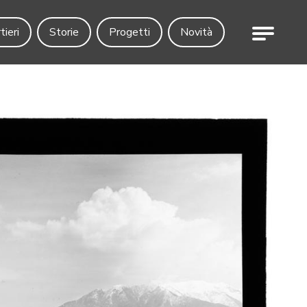
Menu
tieri
Storie
Progetti
Novità