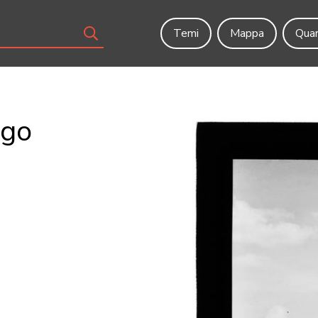
Temi
Mappa
Quar
ago