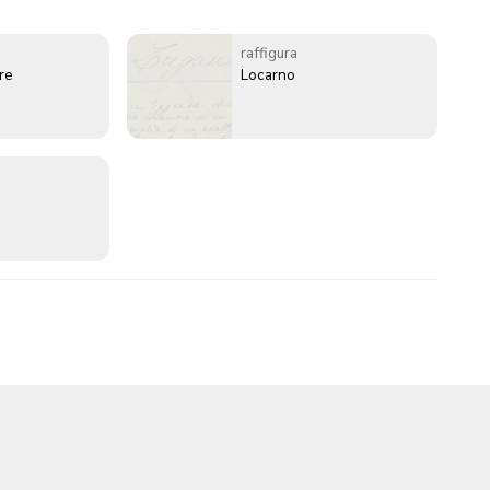
raffigura
re
Locarno