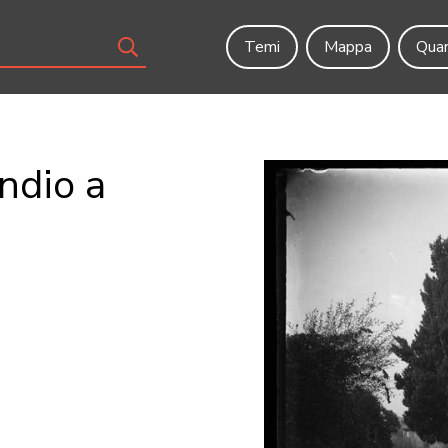
Temi
Mappa
Quar
ndio a