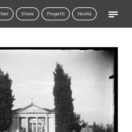
Menu
tieri
Storie
Progetti
Novità