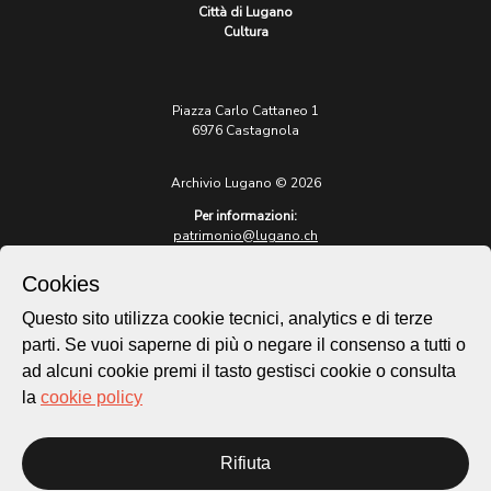
Città di Lugano
Cultura
Piazza Carlo Cattaneo 1
6976 Castagnola
Archivio Lugano © 2026
Per informazioni:
patrimonio@lugano.ch
t. +41 58 866 68 50
Cookies
Sito istituzionale:
lugano.ch
Questo sito utilizza cookie tecnici, analytics e di terze
parti. Se vuoi saperne di più o negare il consenso a tutti o
Cookie policy
ad alcuni cookie premi il tasto gestisci cookie o consulta
Privacy Policy
la
cookie policy
Credits
Homepage
Rifiuta
Temi
Mappa