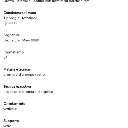
Grotto Ticinese a Caprino con uomini su barche a remi.
Consistenza rilevata
Tipologia:
fototipo/i
Quantità:
1
Segnature
Segnatura:
Mayr 0080
Cromatismo
b/n
Materia e tecnica
bromuro d'argento / vetro
Tecnica esecutiva
negativo al bromuro d'argento
Orientamento
verticale
Supporto
vetro