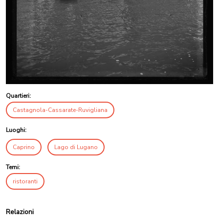
Quartieri:
Castagnola-Cassarate-Ruvigliana
Luoghi:
Caprino
Lago di Lugano
Temi:
ristoranti
Relazioni