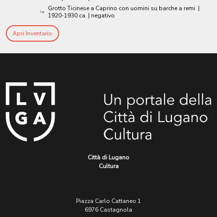
Grotto Ticinese a Caprino con uomini su barche a remi
|
1920-1930 ca.
| negativo
Apri Inventario
Città di Lugano
Cultura
Piazza Carlo Cattaneo 1
6976 Castagnola