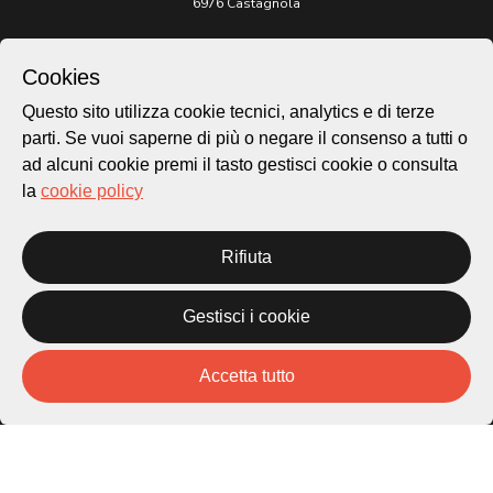
6976 Castagnola
Archivio Lugano © 2026
Cookies
Per informazioni:
patrimonio@lugano.ch
Questo sito utilizza cookie tecnici, analytics e di terze
t. +41 58 866 68 50
parti. Se vuoi saperne di più o negare il consenso a tutti o
ad alcuni cookie premi il tasto gestisci cookie o consulta
Sito istituzionale:
lugano.ch
la
cookie policy
Cookie policy
Rifiuta
Privacy Policy
Credits
Homepage
Gestisci i cookie
Temi
Mappa
Accetta tutto
Storie
Novità
Progetti