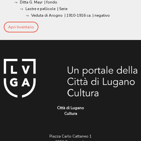
Ditta G. Mayr
| fondo
Lastre e pellicole
| Serie
Veduta di Arogno
|
1910-1916 ca.
| negativo
Apri Inventario
Città di Lugano
Cultura
Piazza Carlo Cattaneo 1