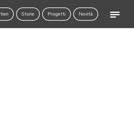
Menu
tieri
Storie
Progetti
Novità