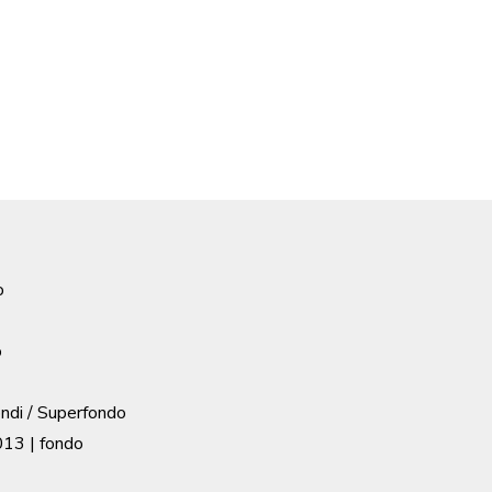
o
o
ondi / Superfondo
013
| fondo