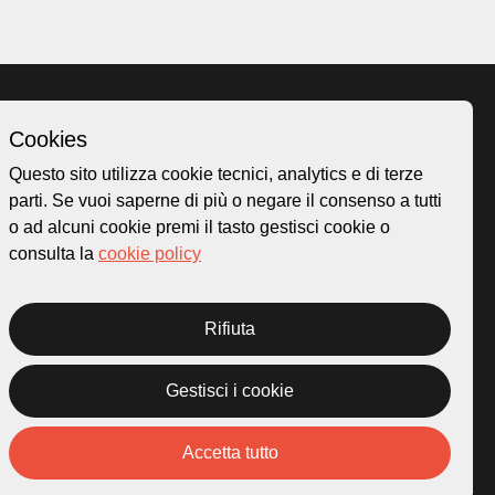
Cookies
Homepage
Questo sito utilizza cookie tecnici, analytics e di terze
o.ch
Temi
parti. Se vuoi saperne di più o negare il consenso a tutti
 50
Mappa
o ad alcuni cookie premi il tasto gestisci cookie o
Storie
consulta la
cookie policy
Novità
Progetti
Rifiuta
Gestisci i cookie
rivacy Policy
Credits
Accetta tutto