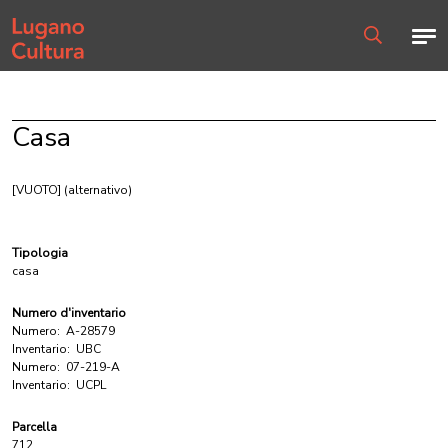
Home page
Men
Ricerca
Casa
[VUOTO]
(alternativo)
Tipologia
casa
Numero d'inventario
Numero:
A-28579
Inventario:
UBC
Numero:
07-219-A
Inventario:
UCPL
Parcella
712