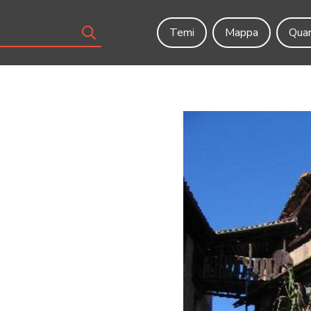
Temi
Mappa
Quar