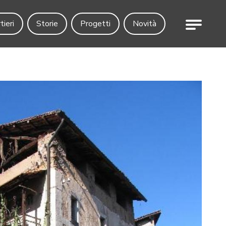
Menu
tieri
Storie
Progetti
Novità