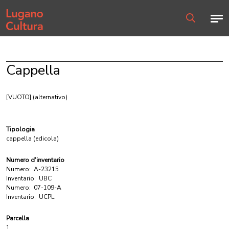
Home page
Men
Ricerca
Cappella
[VUOTO]
(alternativo)
Tipologia
cappella (edicola)
Numero d'inventario
Numero:
A-23215
Inventario:
UBC
Numero:
07-109-A
Inventario:
UCPL
Parcella
1