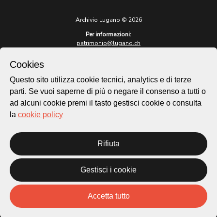
Archivio Lugano © 2026
Per informazioni:
patrimonio@lugano.ch
t. +41 58 866 68 50
Cookies
Sito istituzionale:
lugano.ch
Questo sito utilizza cookie tecnici, analytics e di terze
parti. Se vuoi saperne di più o negare il consenso a tutti o
Cookie policy
ad alcuni cookie premi il tasto gestisci cookie o consulta
Privacy Policy
la
cookie policy
Credits
Homepage
Rifiuta
Temi
Mappa
Storie
Gestisci i cookie
Novità
Progetti
Accetta tutto