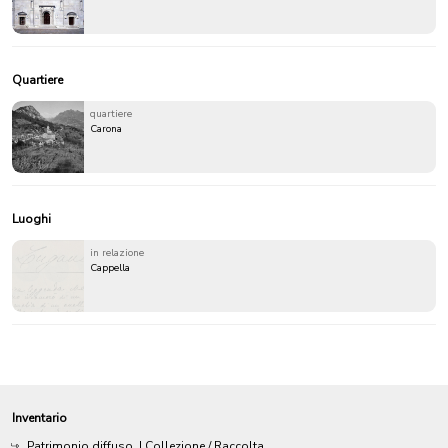
Quartiere
quartiere
Carona
Luoghi
in relazione
Cappella
Inventario
Patrimonio diffuso
| Collezione / Raccolta