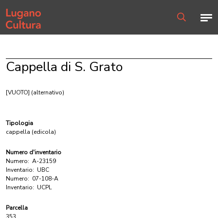
Home page
Men
Ricerca
Cappella di S. Grato
[VUOTO]
(alternativo)
Tipologia
cappella (edicola)
Numero d'inventario
Numero:
A-23159
Inventario:
UBC
Numero:
07-108-A
Inventario:
UCPL
Parcella
353