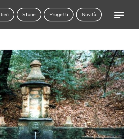
Menu
tieri
Storie
Progetti
Novità