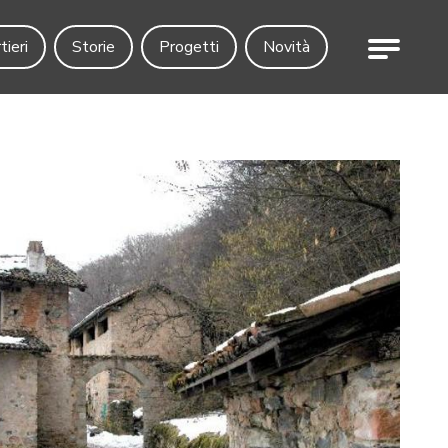
Menu
tieri
Storie
Progetti
Novità