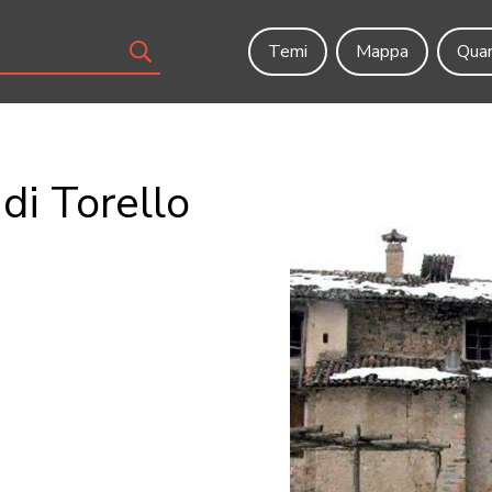
Temi
Mappa
Quar
di Torello