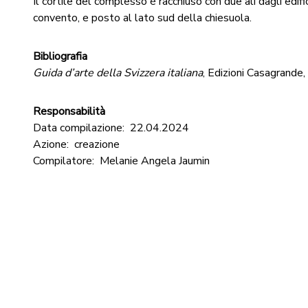
Il cortile del complesso é racchiuso con due ali dagli edifi
convento, e posto al lato sud della chiesuola.
Bibliografia
Guida d’arte della Svizzera italiana
, Edizioni Casagrande
Responsabilità
Data compilazione:
22.04.2024
Azione:
creazione
Compilatore:
Melanie Angela Jaumin